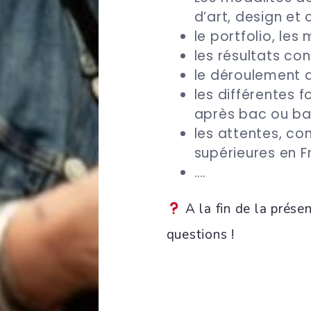
d’art, design et
le portfolio, le
les résultats co
le déroulement 
les différentes 
après bac ou b
les attentes, c
supérieures en F
….
A la fin de la prése
questions !