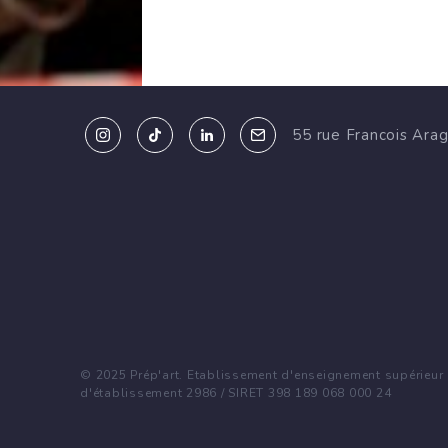
55 rue Francois Ara
23
Oct 2024
© 2025 Prép'art. Etablissement d'enseignement supérieur p
13:00
d'établissement 2986 / SIRET 398 189 068 000 24