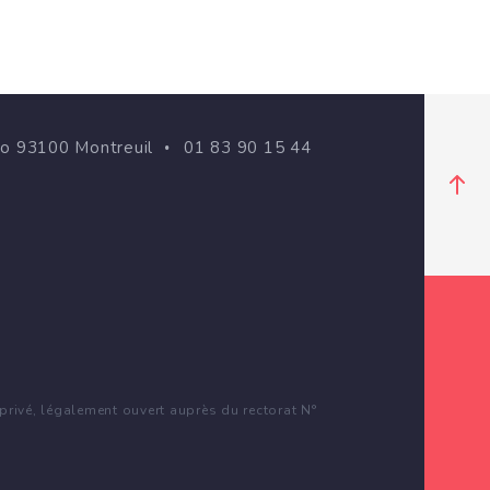
go 93100 Montreuil
01 83 90 15 44
rivé, légalement ouvert auprès du rectorat N°