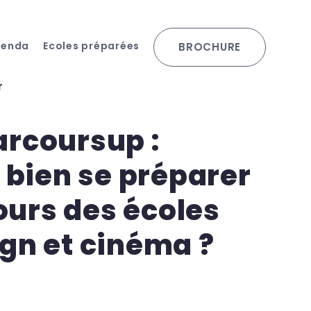
genda
Ecoles préparées
BROCHURE
r
arcoursup :
bien se préparer
urs des écoles
ign et cinéma ?