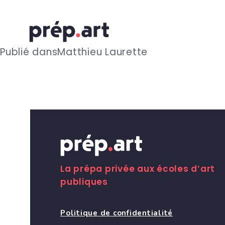
N
Publié dans
Matthieu Laurette
a
v
i
g
La prépa privée aux écoles d’art
publiques
a
Politique de confidentialité