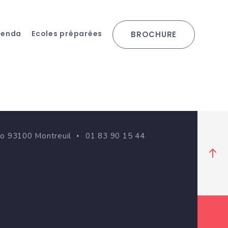
genda
Ecoles préparées
BROCHURE
go 93100 Montreuil
01 83 90 15 44