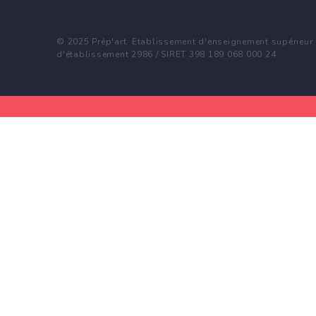
© 2025 Prép'art. Etablissement d'enseignement supérieur p
d'établissement 2986 / SIRET 398 189 068 000 24