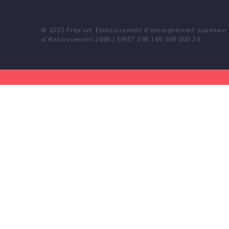
© 2025 Prép'art. Etablissement d'enseignement supérieur p
d'établissement 2986 / SIRET 398 189 068 000 24