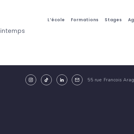
L’école
Formations
Stages
A
rintemps
55 rue Francois Ara