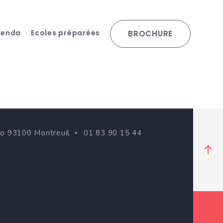
genda
Ecoles préparées
BROCHURE
go 93100 Montreuil
01 83 90 15 44