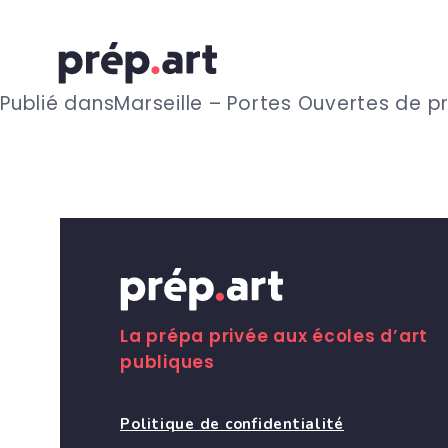
N
Publié dans
Marseille – Portes Ouvertes de p
a
v
i
g
La prépa privée aux écoles d’art
publiques
a
Politique de confidentialité