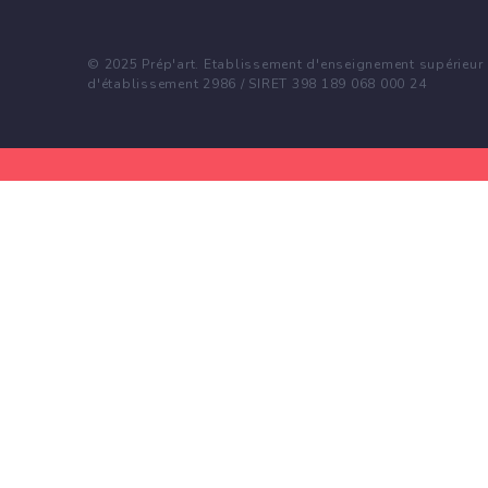
© 2025 Prép'art. Etablissement d'enseignement supérieur p
d'établissement 2986 / SIRET 398 189 068 000 24