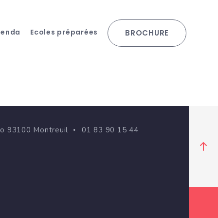
genda
Ecoles préparées
BROCHURE
go 93100 Montreuil
01 83 90 15 44