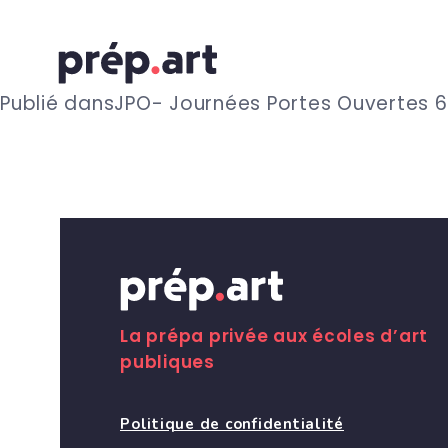
N
Publié dans
JPO- Journées Portes Ouvertes 6 
a
v
i
g
La prépa privée aux écoles d’art
publiques
a
Politique de confidentialité