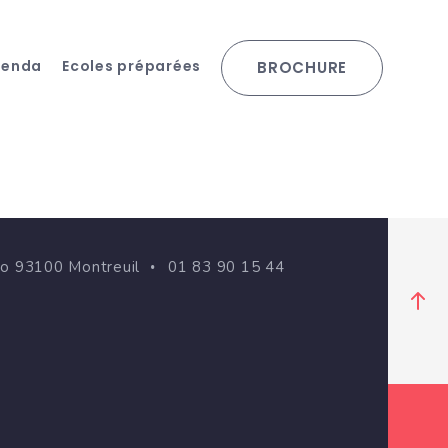
genda
Ecoles préparées
BROCHURE
go 93100 Montreuil
01 83 90 15 44