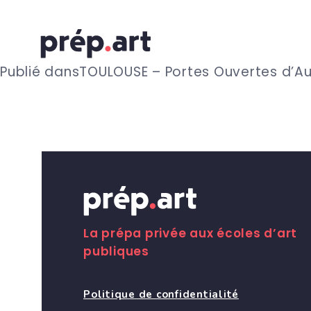
N
Publié dans
TOULOUSE – Portes Ouvertes d’
a
v
i
g
La prépa privée aux écoles d’art
publiques
a
Politique de confidentialité