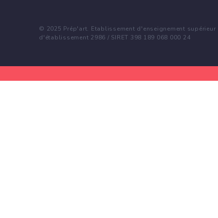
© 2025 Prép'art. Etablissement d'enseignement supérieur p
d'établissement 2986 / SIRET 398 189 068 000 24