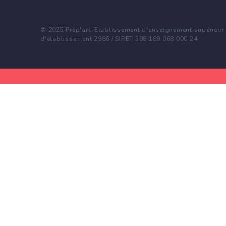
© 2025 Prép'art. Etablissement d'enseignement supérieur p
d'établissement 2986 / SIRET 398 189 068 000 24