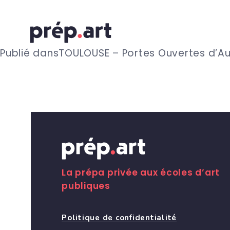
N
Publié dans
TOULOUSE – Portes Ouvertes d’
a
v
i
g
La prépa privée aux écoles d’art
publiques
a
Politique de confidentialité