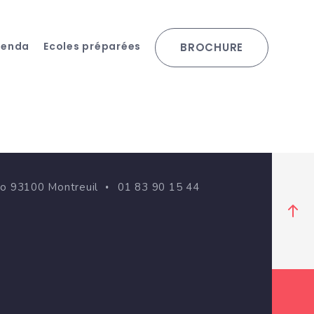
genda
Ecoles préparées
BROCHURE
go 93100 Montreuil
01 83 90 15 44