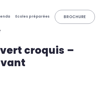
genda
Ecoles préparées
BROCHURE
r
uvert croquis –
ivant