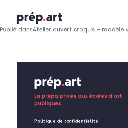
N
Publié dans
Atelier ouvert croquis – modèle 
a
v
i
g
La prépa privée aux écoles d’art
publiques
a
Politique de confidentialité