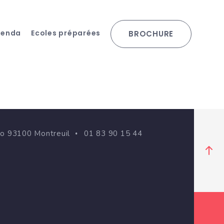
genda
Ecoles préparées
BROCHURE
go 93100 Montreuil
01 83 90 15 44