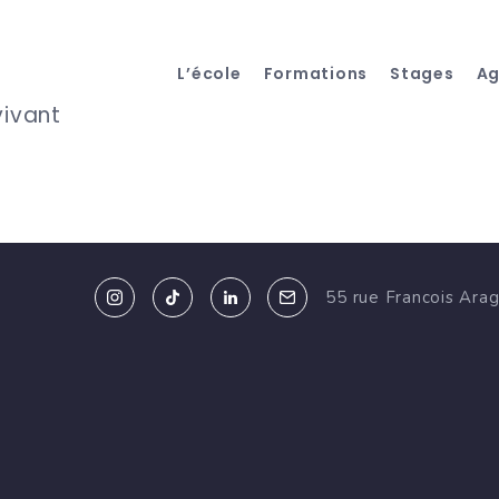
L’école
Formations
Stages
A
vivant
55 rue Francois Ara