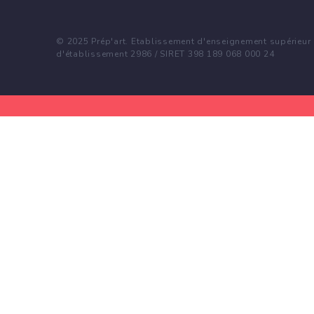
© 2025 Prép'art. Etablissement d'enseignement supérieur p
d'établissement 2986 / SIRET 398 189 068 000 24