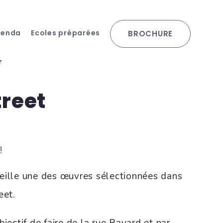
genda
Ecoles préparées
BROCHURE
r
treet
!
eille une des œuvres sélectionnées dans
eet.