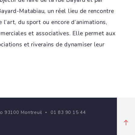
bjectif de faire de la rue Bayard et par
Bayard-Matabiau, un réel lieu de rencontre
 l’art, du sport ou encore d’animations,
mmerciales et associatives. Elle permet aux
iations et riverains de dynamiser leur
go 93100 Montreuil
01 83 90 15 44