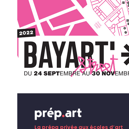
24-2
Partager
La prépa privée aux écoles d’art