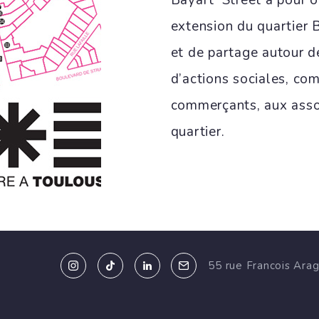
Bayart’ Street a pour o
extension du quartier 
et de partage autour de
d’actions sociales, co
commerçants, aux assoc
quartier.
4
Sept 2022
55 rue Francois Ara
10:00 - 18:00