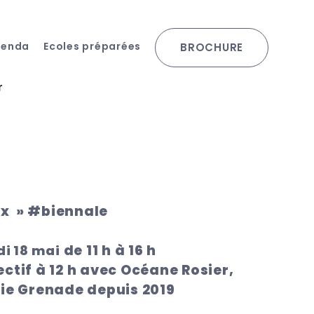
genda
Ecoles préparées
BROCHURE
r
ix » #biennale
de 11 h à 16 h
i 18 mai
ctif à 12 h
avec Océane Rosier,
ie Grenade depuis 2019