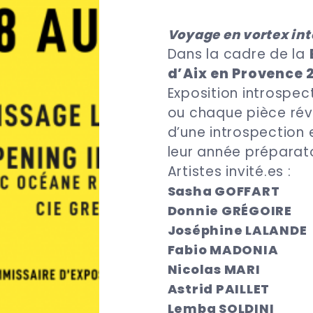
Voyage en vortex int
Dans la cadre de la
d’Aix en Provence 
Exposition introspec
ou chaque pièce révè
d’une introspection e
leur année préparato
Artistes
invité.es
:
Sasha GOFFART
Donnie GRÉGOIRE
Joséphine LALANDE
Fabio MADONIA
Nicolas MARI
Astrid PAILLET
Lemba SOLDINI