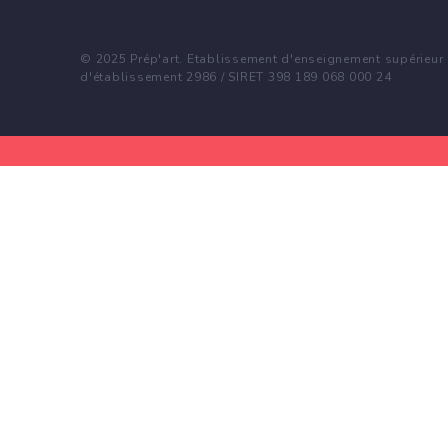
© 2025 Prép'art. Etablissement d'enseignement supérieur p
d'établissement 2986 / SIRET 398 189 068 000 24