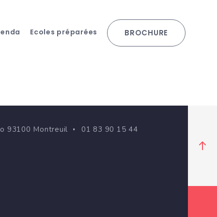
genda
Ecoles préparées
BROCHURE
go 93100 Montreuil
01 83 90 15 44