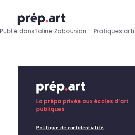
N
Publié dans
Taline Zabounian – Pratiques art
a
v
i
g
La prépa privée aux écoles d’art
publiques
a
Politique de confidentialité