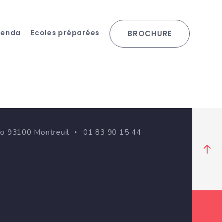
genda
Ecoles préparées
BROCHURE
go 93100 Montreuil
01 83 90 15 44