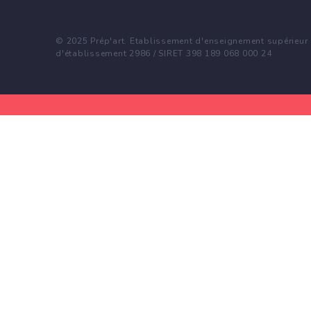
© 2025 Prép'art. Etablissement d'enseignement supérieur p
d'établissement 2986 / SIRET 398 189 068 000 24