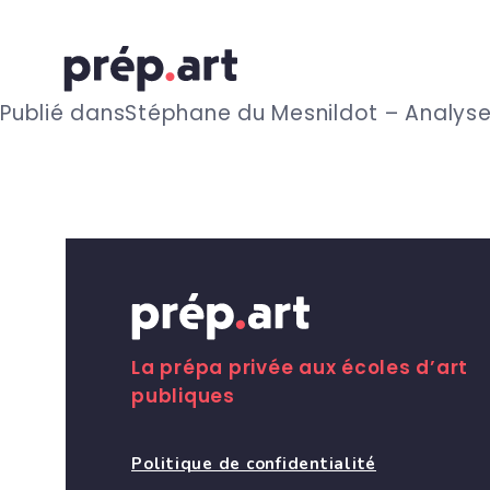
N
Publié dans
Stéphane du Mesnildot – Analyse
a
v
i
g
La prépa privée aux écoles d’art
publiques
a
Politique de confidentialité