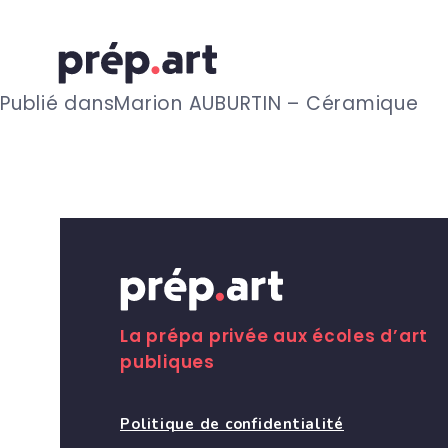
N
Publié dans
Marion AUBURTIN – Céramique
a
v
i
g
La prépa privée aux écoles d’art
publiques
a
Politique de confidentialité