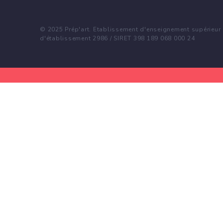
© 2025 Prép'art. Etablissement d'enseignement supérieur p
d'établissement 2986 / SIRET 398 189 068 000 24