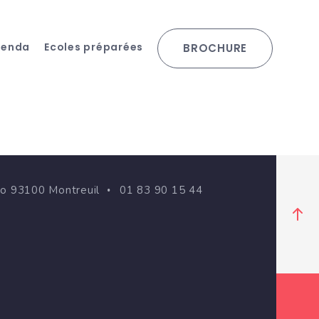
genda
Ecoles préparées
BROCHURE
go 93100 Montreuil
01 83 90 15 44