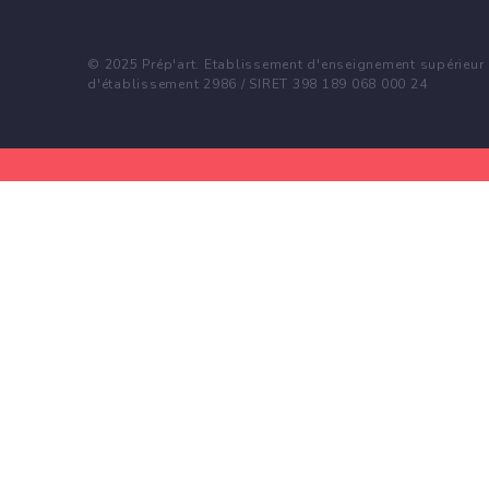
© 2025 Prép'art. Etablissement d'enseignement supérieur p
d'établissement 2986 / SIRET 398 189 068 000 24