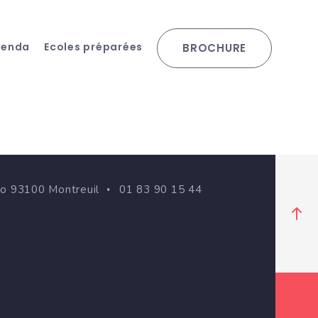
genda
Ecoles préparées
BROCHURE
go 93100 Montreuil
01 83 90 15 44