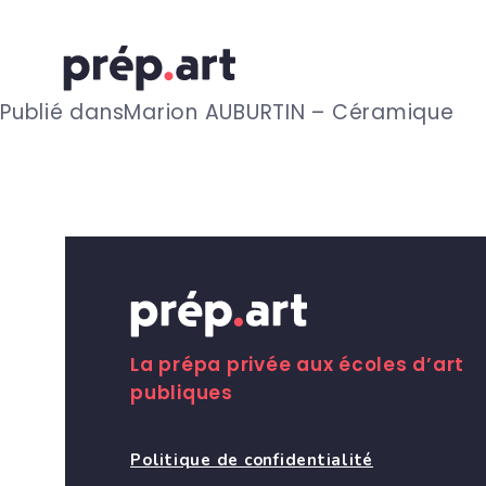
N
Publié dans
Marion AUBURTIN – Céramique
a
v
i
g
La prépa privée aux écoles d’art
publiques
a
Politique de confidentialité