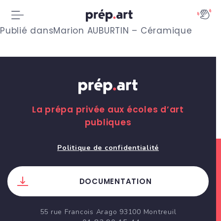
N
Publié dans
Marion AUBURTIN – Céramique
a
v
i
g
La prépa privée aux écoles d’art
publiques
a
t
Politique de confidentialité
i
DOCUMENTATION
o
n
55 rue Francois Arago 93100 Montreuil