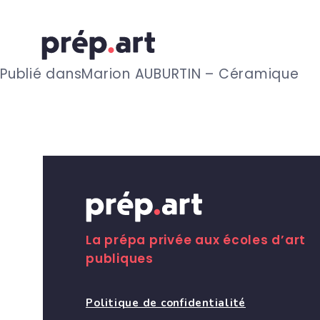
N
Publié dans
Marion AUBURTIN – Céramique
a
v
i
g
La prépa privée aux écoles d’art
publiques
a
Politique de confidentialité