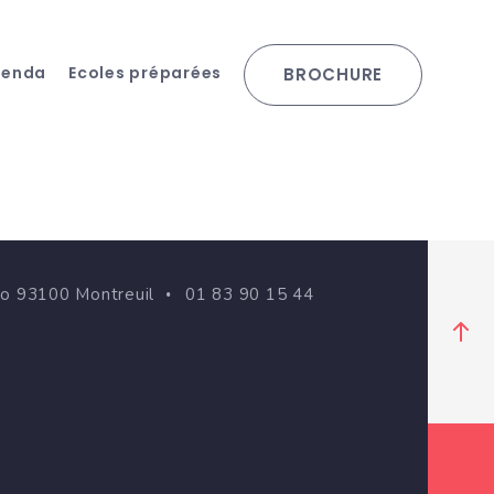
genda
Ecoles préparées
BROCHURE
go 93100 Montreuil
01 83 90 15 44