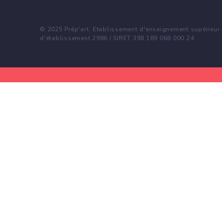
© 2025 Prép'art. Etablissement d'enseignement supérieur p
d'établissement 2986 / SIRET 398 189 068 000 24