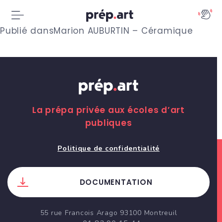
N
Publié dans
Marion AUBURTIN – Céramique
a
v
i
g
La prépa privée aux écoles d’art
publiques
a
t
Politique de confidentialité
i
DOCUMENTATION
o
n
55 rue Francois Arago 93100 Montreuil