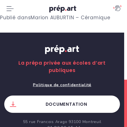
N
Publié dans
Marion AUBURTIN – Céramique
a
v
i
g
La prépa privée aux écoles d’art
publiques
a
t
Politique de confidentialité
i
DOCUMENTATION
o
n
55 rue Francois Arago 93100 Montreuil