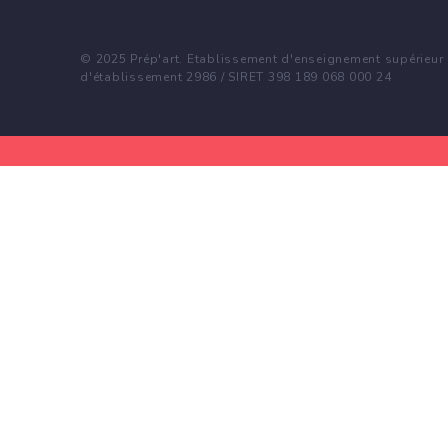
© 2025 Prép'art. Etablissement d'enseignement supérieur p
d'établissement 2986 / SIRET 398 189 068 000 24