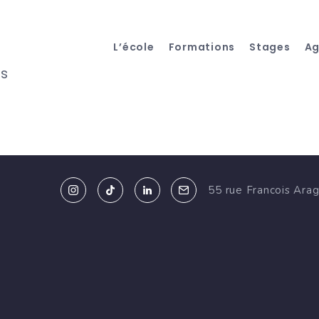
L’école
Formations
Stages
A
es
55 rue Francois Ara