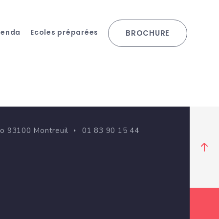
genda
Ecoles préparées
BROCHURE
go 93100 Montreuil
01 83 90 15 44