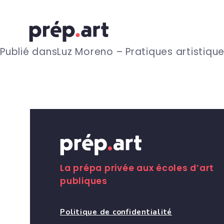
N
Publié dans
Luz Moreno – Pratiques artistiqu
a
v
i
g
La prépa privée aux écoles d’art
publiques
a
Politique de confidentialité