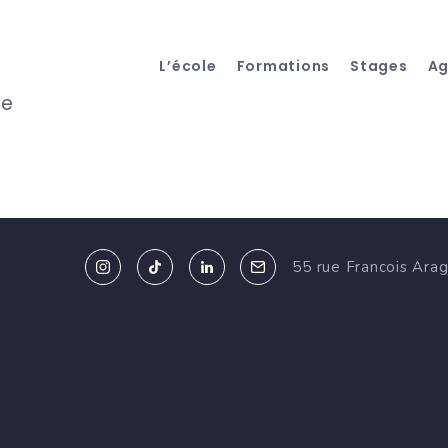
L’école
Formations
Stages
A
me
55 rue Francois Ara