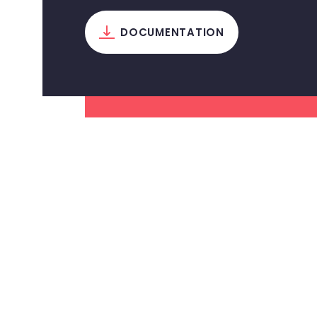
t
i
DOCUMENTATION
o
n
d
e
l
’