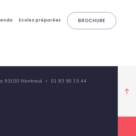
genda
Ecoles préparées
BROCHURE
go 93100 Montreuil
01 83 90 15 44