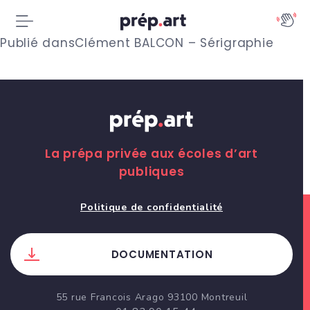
N
Publié dans
Clément BALCON – Sérigraphie
a
v
i
g
La prépa privée aux écoles d’art
publiques
a
t
Politique de confidentialité
i
DOCUMENTATION
o
n
55 rue Francois Arago 93100 Montreuil