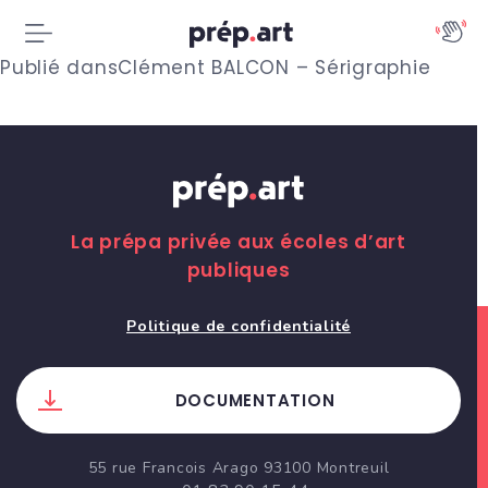
N
Publié dans
Clément BALCON – Sérigraphie
a
v
i
g
La prépa privée aux écoles d’art
publiques
a
t
Politique de confidentialité
i
DOCUMENTATION
o
n
55 rue Francois Arago 93100 Montreuil