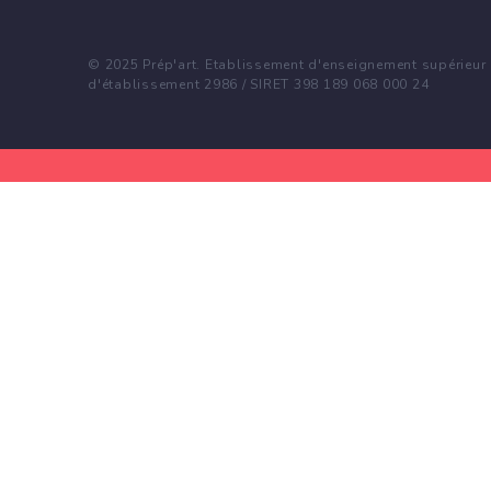
© 2025 Prép'art. Etablissement d'enseignement supérieur p
d'établissement 2986 / SIRET 398 189 068 000 24