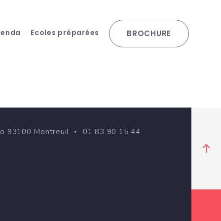
genda
Ecoles préparées
BROCHURE
go 93100 Montreuil
01 83 90 15 44