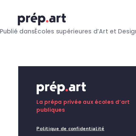
N
Publié dans
Écoles supérieures d’Art et Des
a
v
i
g
La prépa privée aux écoles d’art
publiques
a
Politique de confidentialité