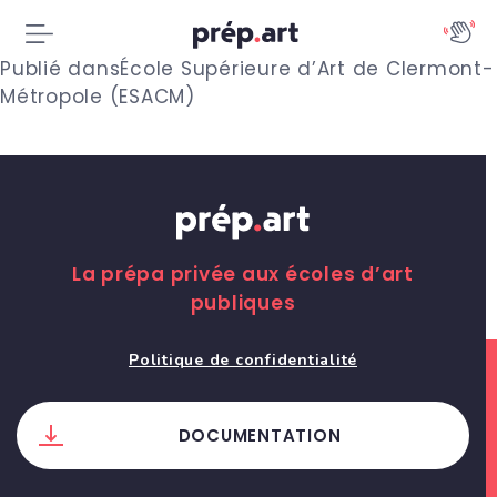
N
Publié dans
École Supérieure d’Art de Clermont-
Métropole (ESACM)
a
v
i
g
La prépa privée aux écoles d’art
a
publiques
t
Politique de confidentialité
i
o
DOCUMENTATION
n