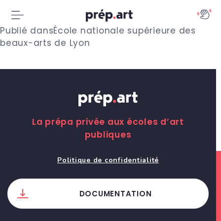
N
Publié dans
École nationale supérieure des
beaux-arts de Lyon
a
v
i
g
La prépa privée aux écoles d’art
a
publiques
t
Politique de confidentialité
i
o
DOCUMENTATION
n