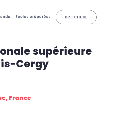
genda
Ecoles préparées
BROCHURE
ionale supérieure
ris-Cergy
e, France