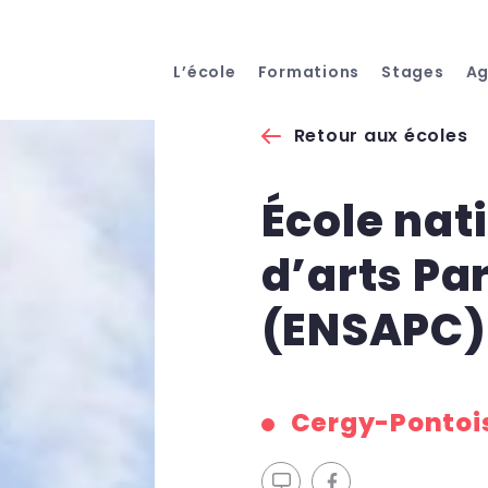
L’école
Formations
Stages
A
Retour aux écoles
École nat
d’arts Pa
(ENSAPC)
Cergy-Pontois