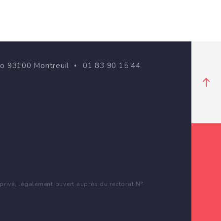
go 93100 Montreuil
01 83 90 15 44
rivé, légalement ouvert auprès du rectorat N°