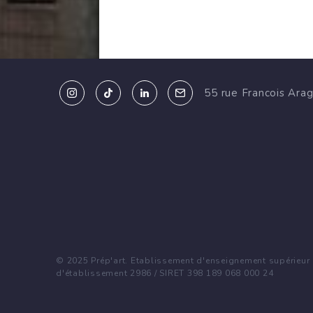
55 rue Francois Ara
© 2025 Prép'art. Etablissement d'enseignement supérieur p
d'établissement 2986 / SIRET 398 189 068 000 24