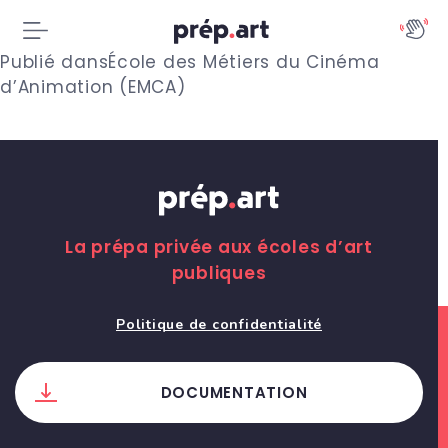
N
Publié dans
École des Métiers du Cinéma
d’Animation (EMCA)
a
v
i
g
La prépa privée aux écoles d’art
a
publiques
t
Politique de confidentialité
i
o
DOCUMENTATION
n