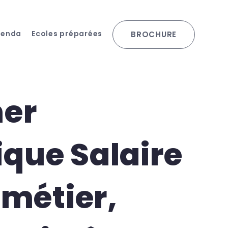
genda
Ecoles préparées
BROCHURE
ner
que Salaire
 métier,