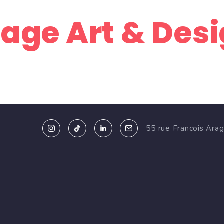
ge Art & Desig
55 rue Francois Ara