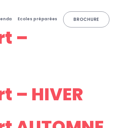
genda
Ecoles préparées
BROCHURE
rt –
rt – HIVER
Art AUTOMNE