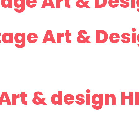
age Art & Desi
tage Art & Des
rt & design HIV