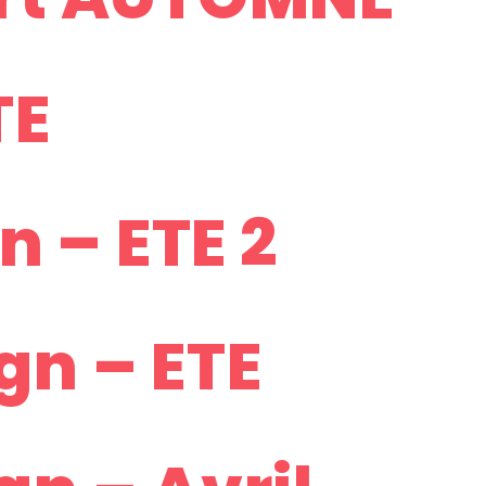
TE
n – ETE 2
gn – ETE