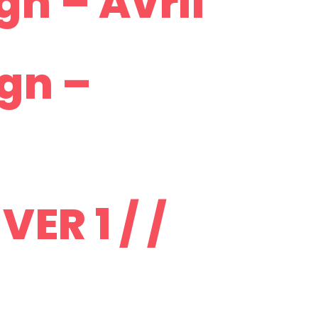
gn – Avril
ign –
ER 1 / /