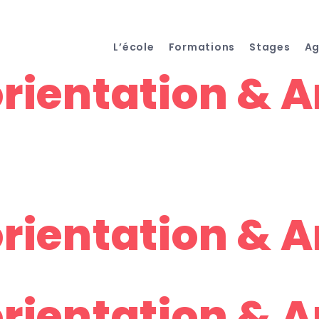
L’école
Formations
Stages
A
rientation & A
rientation & A
rientation & 