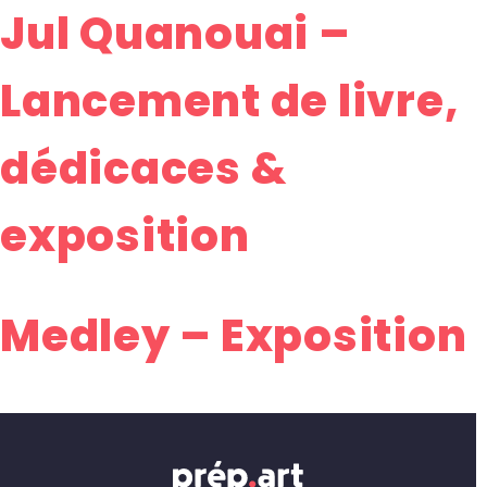
Jul Quanouai –
Lancement de livre,
dédicaces &
exposition
Medley – Exposition