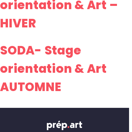
orientation & Art –
HIVER
SODA- Stage
orientation & Art
AUTOMNE