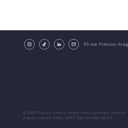
55 rue Francois Ara
© 2025 Prép'art. Etablissement d'enseignement supérieur p
d'établissement 2986 / SIRET 398 189 068 000 24