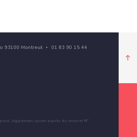
go 93100 Montreuil
01 83 90 15 44
rivé, légalement ouvert auprès du rectorat N°