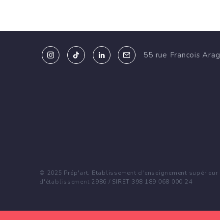
55 rue Francois Ara
© 2025 Prép'art. Etablissement d'enseignement supérieur p
d'établissement 2986 / SIRET 398 189 068 000 24