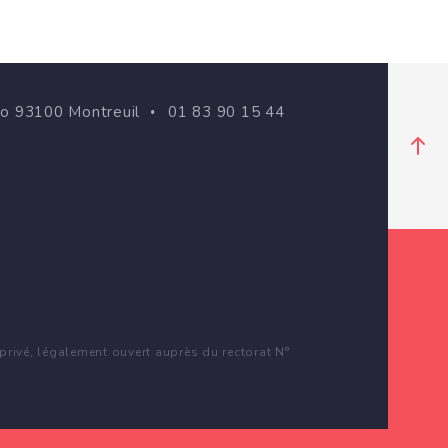
go 93100 Montreuil
01 83 90 15 44
rivé, légalement ouvert auprès du rectorat N°