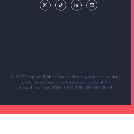
© 2025 Prép'art. Etablissement d'enseignement supérieur
privé, légalement ouvert auprès du rectorat N°
d'établissement 2986 / SIRET 398 189 068 000 24