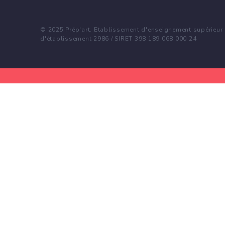
© 2025 Prép'art. Etablissement d'enseignement supérieur p
d'établissement 2986 / SIRET 398 189 068 000 24