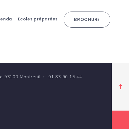
genda
Ecoles préparées
BROCHURE
go 93100 Montreuil
01 83 90 15 44