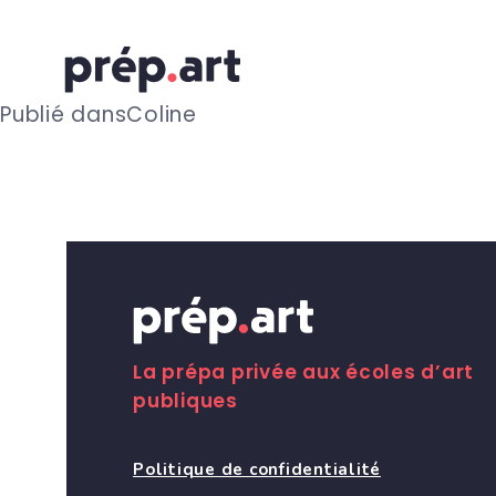
N
Publié dans
Coline
a
v
i
g
La prépa privée aux écoles d’art
publiques
a
Politique de confidentialité