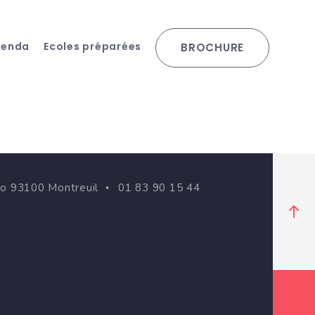
genda
Ecoles préparées
BROCHURE
go 93100 Montreuil
01 83 90 15 44