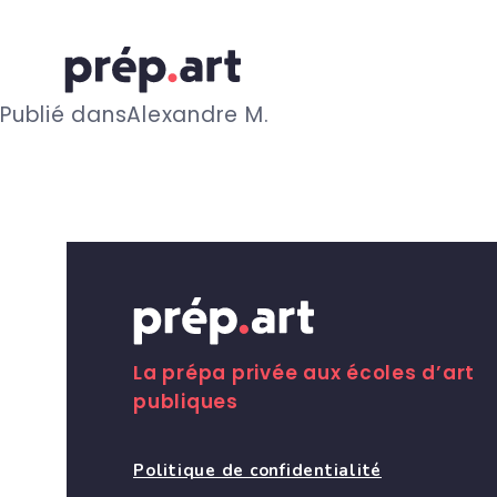
N
Publié dans
Alexandre M.
a
v
i
g
La prépa privée aux écoles d’art
publiques
a
Politique de confidentialité