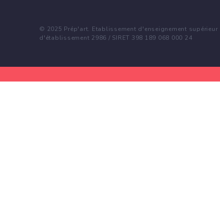
© 2025 Prép'art. Etablissement d'enseignement supérieur p
d'établissement 2986 / SIRET 398 189 068 000 24