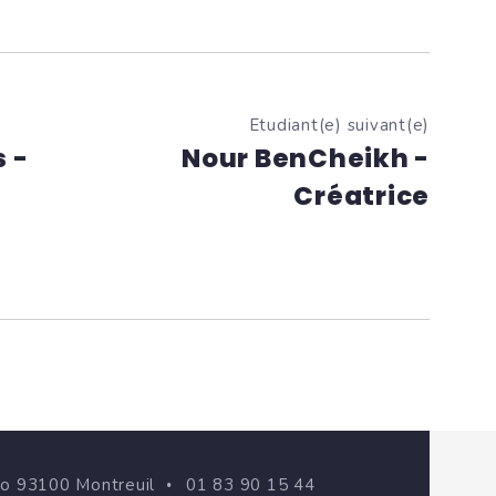
Etudiant(e) suivant(e)
 -
Nour BenCheikh -
Créatrice
go 93100 Montreuil
01 83 90 15 44