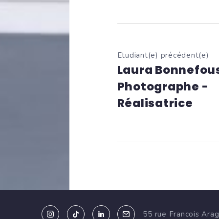
Etudiant(e) précédent(e)
Laura Bonnefous
Photographe -
Réalisatrice
55 rue Francois Ara