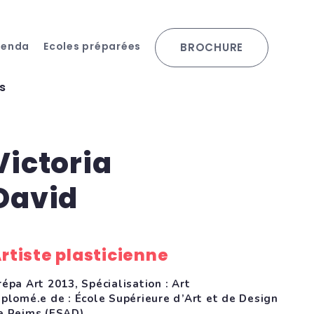
genda
Ecoles préparées
BROCHURE
s
Victoria
David
rtiste plasticienne
répa Art 2013, Spécialisation : Art
iplomé.e de : École Supérieure d’Art et de Design
e Reims (ESAD)