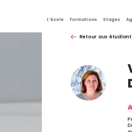
L’école
Formations
Stages
A
Retour aux étudiant
A
P
D
d