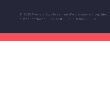
© 2025 Prép'art. Etablissement d'enseignement supérieur p
d'établissement 2986 / SIRET 398 189 068 000 24