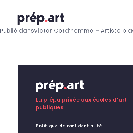
N
Publié dans
Victor Cord’homme – Artiste pla
a
v
i
g
La prépa privée aux écoles d’art
publiques
a
Politique de confidentialité