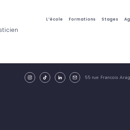
L’école
Formations
Stages
A
sticien
55 rue Francois Ara