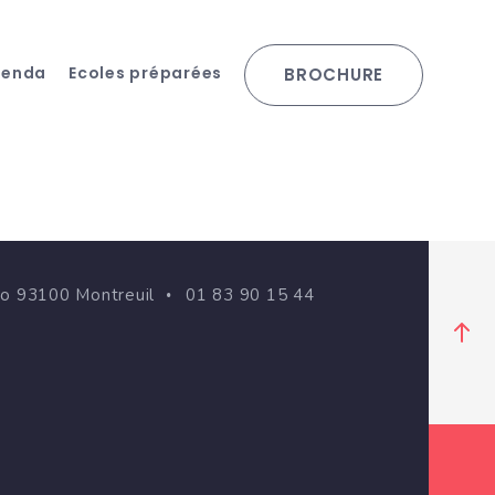
genda
Ecoles préparées
BROCHURE
go 93100 Montreuil
01 83 90 15 44