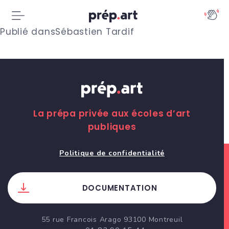
N
Publié dans
Sébastien Tardif
a
v
i
g
La prépa privée aux écoles d’art
publiques
a
t
Politique de confidentialité
i
DOCUMENTATION
o
n
55 rue Francois Arago 93100 Montreuil