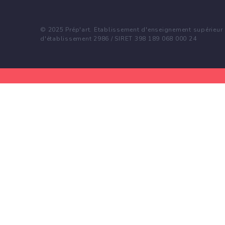
© 2025 Prép'art. Etablissement d'enseignement supérieur p
d'établissement 2986 / SIRET 398 189 068 000 24