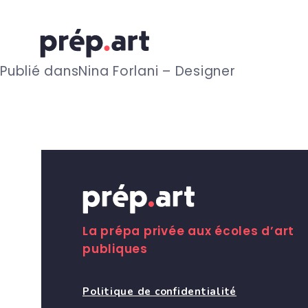
N
Publié dans
Nina Forlani – Designer
a
v
i
g
La prépa privée aux écoles d’art
publiques
a
Politique de confidentialité