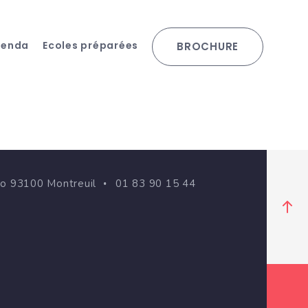
genda
Ecoles préparées
BROCHURE
go 93100 Montreuil
01 83 90 15 44