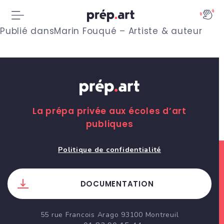
N
Publié dans
Marin Fouqué – Artiste & auteur
a
v
i
g
La prépa privée aux écoles d’art
publiques
a
t
Politique de confidentialité
i
DOCUMENTATION
o
n
55 rue Francois Arago 93100 Montreuil