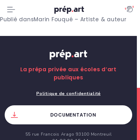
N
Publié dans
Marin Fouqué – Artiste & auteur
a
v
i
g
La prépa privée aux écoles d’art
publiques
a
t
Politique de confidentialité
i
DOCUMENTATION
o
n
55 rue Francois Arago 93100 Montreuil