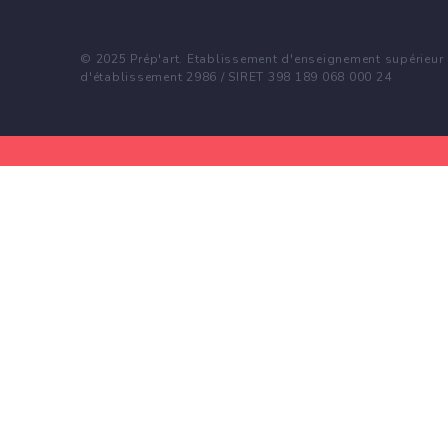
© 2025 Prép'art. Etablissement d'enseignement supérieur p
d'établissement 2986 / SIRET 398 189 068 000 24