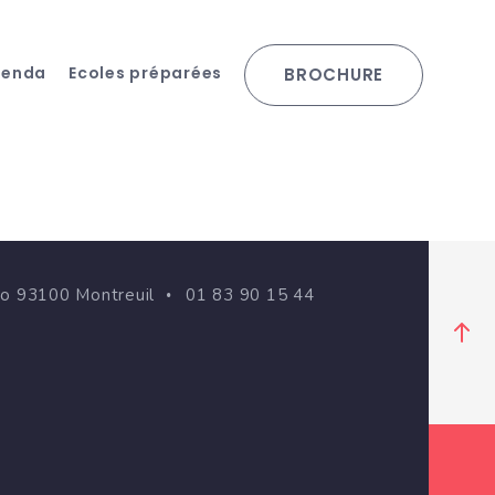
genda
Ecoles préparées
BROCHURE
go 93100 Montreuil
01 83 90 15 44