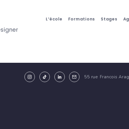
L’école
Formations
Stages
A
esigner
55 rue Francois Ara