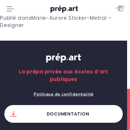
N
Publié dans
Marie-Aurore Sticker-Metral –
Designer
a
v
i
g
La prépa privée aux écoles d’art
a
publiques
t
Politique de confidentialité
i
o
DOCUMENTATION
n