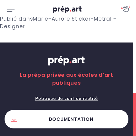
N
Publié dans
Marie-Aurore Sticker-Metral –
Designer
a
v
i
g
La prépa privée aux écoles d’art
a
publiques
t
Politique de confidentialité
i
o
DOCUMENTATION
n