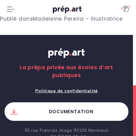
N
Publié dans
Madeleine Pereira – Illustratrice
a
v
i
g
La prépa privée aux écoles d’art
publiques
a
t
Politique de confidentialité
i
DOCUMENTATION
o
n
55 rue Francois Arago 93100 Montreuil