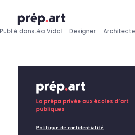
N
Publié dans
Léa Vidal – Designer – Architecte
a
v
i
g
La prépa privée aux écoles d’art
publiques
a
Politique de confidentialité