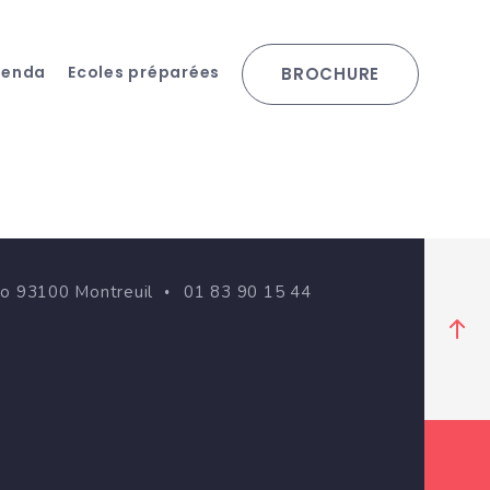
genda
Ecoles préparées
BROCHURE
go 93100 Montreuil
01 83 90 15 44