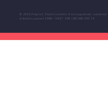
© 2025 Prép'art. Etablissement d'enseignement supérieur p
d'établissement 2986 / SIRET 398 189 068 000 24