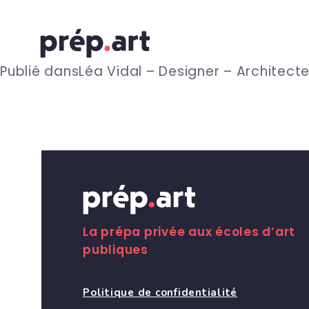
N
Publié dans
Léa Vidal – Designer – Architecte
a
v
i
g
La prépa privée aux écoles d’art
publiques
a
Politique de confidentialité