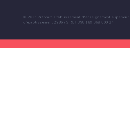
© 2025 Prép'art. Etablissement d'enseignement supérieur p
d'établissement 2986 / SIRET 398 189 068 000 24