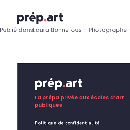
N
Publié dans
Laura Bonnefous – Photographe –
a
v
i
g
La prépa privée aux écoles d’art
publiques
a
Politique de confidentialité