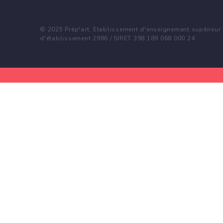
© 2025 Prép'art. Etablissement d'enseignement supérieur p
d'établissement 2986 / SIRET 398 189 068 000 24