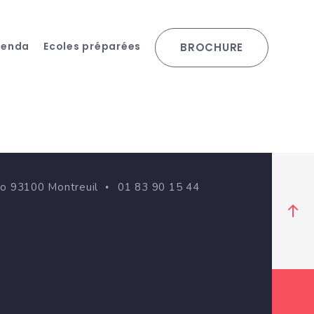
genda
Ecoles préparées
BROCHURE
go 93100 Montreuil
01 83 90 15 44