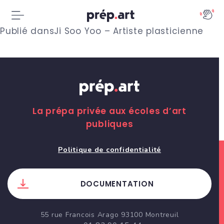
N
Publié dans
Ji Soo Yoo – Artiste plasticienne
a
v
i
g
La prépa privée aux écoles d’art
publiques
a
t
Politique de confidentialité
i
DOCUMENTATION
o
n
55 rue Francois Arago 93100 Montreuil